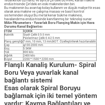
tedarikinde uzmanız ve ayrıca Çin'deki bu HVAC kanal makine
endüstrisinde Çin'deki en eski makinelerden biri.
Bu makinenin bu avantajı kolay kullanım ve düşük maliyettir.esas
olarak ana makine ve çalışma masası ve basit kontrol
sisteminden oluşur.Bu metal kenar bükme makinesi,
havalandırma endüstrisinde kanıtlanmış bir teknoloji sunar.
M
Ain
P
Arameters
-
Yuvarlak Boru
Flanş
ing
M
akin
için
Hava
Durumu
Kanal Bağlantısı
ITEM
İÇERİK
Kalınlık
Siyah Çelik 0.5-3 mm
Paslanmaz Çelik 0.4-2.5 mm
Flanş genişliği
7 mm, 10 mm, 13 mm;NOT: Özelleştirilerek hazırlanabilir.
Çap
φ100-2000 mm
Güç
5.5KW
Yük
800 kilo
Ağırlık
2400 kilo
Boyut
2200 * 1500 * 2200 mm
Flanşlı Kanal
iş
Kurulum-
Spiral
Boru
Veya yuvarlak kanal
bağlantı sistemi
Esas olarak Spiral Boruyu
bağlamak için iki temel yöntem
vardır: Kayma Bağlantıları ve