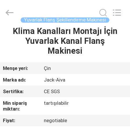
JACK-
AIVA
MACHINERY
CO.,
LTD.
Yuvarlak Flanş Şekillendirme Makinesi
All
Rights
Reserved.
Klima Kanalları Montajı İçin
EV
Yuvarlak Kanal Flanş
ÜRÜN
Makinesi
BIZIM
Menşe yeri:
Çin
HAKKIMIZDA
Marka adı:
Jack-Aiva
Sertifika:
CE SGS
FABRIKA
Min sipariş
tartışılabilir
TURU
miktarı:
Fiyat:
negotiable
KALITE