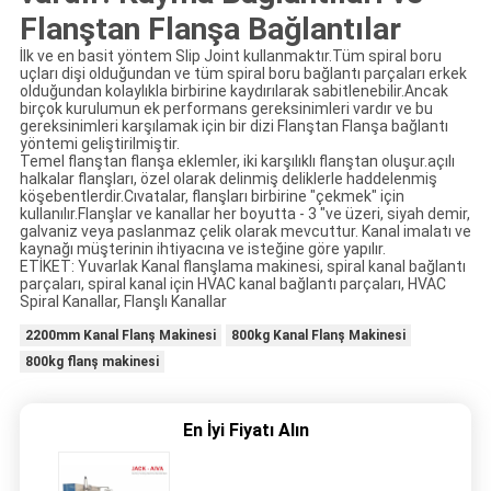
Flanştan Flanşa Bağlantılar
İlk ve en basit yöntem Slip Joint kullanmaktır.Tüm spiral boru
uçları dişi olduğundan ve tüm spiral boru bağlantı parçaları erkek
olduğundan kolaylıkla birbirine kaydırılarak sabitlenebilir.Ancak
birçok kurulumun ek performans gereksinimleri vardır ve bu
gereksinimleri karşılamak için bir dizi Flanştan Flanşa bağlantı
yöntemi geliştirilmiştir.
Temel flanştan flanşa eklemler, iki karşılıklı flanştan oluşur.açılı
halkalar flanşları, özel olarak delinmiş deliklerle haddelenmiş
köşebentlerdir.Cıvatalar, flanşları birbirine "çekmek" için
kullanılır.Flanşlar ve kanallar her boyutta - 3 "ve üzeri, siyah demir,
galvaniz veya paslanmaz çelik olarak mevcuttur. Kanal imalatı ve
kaynağı müşterinin ihtiyacına ve isteğine göre yapılır.
ETİKET: Yuvarlak Kanal flanşlama makinesi, spiral kanal bağlantı
parçaları, spiral kanal için HVAC kanal bağlantı parçaları, HVAC
Spiral Kanallar, Flanşlı Kanallar
2200mm Kanal Flanş Makinesi
800kg Kanal Flanş Makinesi
800kg flanş makinesi
En İyi Fiyatı Alın