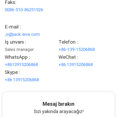
Faks:
KONTROLÜ
0086-510-86251926
BIZIMLE
E-mail :
İLETIŞIM
jv@jack-aiva.com
İş unvanı :
Telefon :
HABERLER
Sales manager
+86-139-15206868
WhatsApp :
WeChat :
BIR
+8613915206868
+86 13915206868
İNDIRIM
Skype :
İSTE
+86 13915206868
SITE
Mesaj bırakın
HARITASI
Sizi yakında arayacağız!