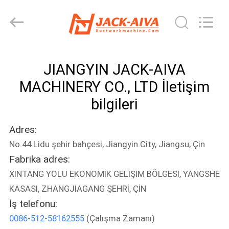
JACK-
AIVA
MACHINERY
CO.,
LTD.
All
Rights
Reserved.
EV
JIANGYIN JACK-AIVA
ÜRÜN
MACHINERY CO., LTD İletişim
bilgileri
BIZIM
Adres:
HAKKIMIZDA
No.44 Lidu şehir bahçesi, Jiangyin City, Jiangsu, Çin
Fabrika adres:
FABRIKA
XINTANG YOLU EKONOMİK GELİŞİM BÖLGESİ, YANGSHE
TURU
KASASI, ZHANGJIAGANG ŞEHRİ, ÇİN
İş telefonu:
KALITE
0086-512-58162555
(Çalışma Zamanı)