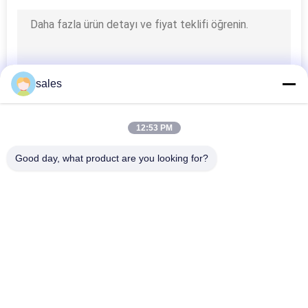
PRIVACY
POLICY
sales
12:53 PM
Good day, what product are you looking for?
Popüler Kategoriler
Tüm
HVAC Damper 
Kanal Makinaları
Üretim Makineleri
Dikdörtgen Kanal 
Post Gerdirme 
Flanş Makineleri
Kanal Makinası
Esnek Kanal 
Dikdörtgen Kanal 