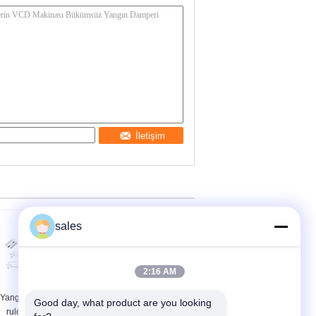
İletişim
sales
2:16 AM
Yangın önleyici bıçak
HVAC Yangın
Good day, what product are you looking 
rulo şekillendirme
Damperi Rulo Yapım