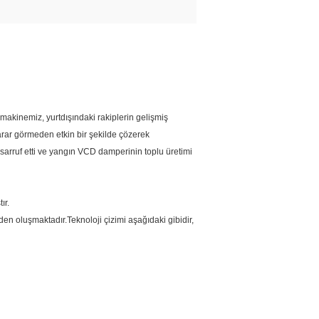
akinemiz, yurtdışındaki rakiplerin gelişmiş
arar görmeden etkin bir şekilde çözerek
n tasarruf etti ve yangın VCD damperinin toplu üretimi
ır.
den oluşmaktadır.Teknoloji çizimi aşağıdaki gibidir,