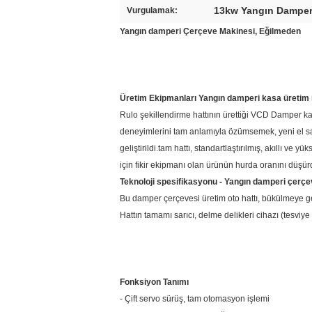
13kw Yangın Damper
Vurgulamak:
Yangın damperi
Çerçeve Makinesi
, Eğilmeden
Üretim Ekipmanları
Yangın damperi
kasa
üretim
Rulo şekillendirme hattının ürettiği VCD Damper ka
deneyimlerini tam anlamıyla özümsemek, yeni el san
geliştirildi.tam hattı, standartlaştırılmış, akıllı ve
için fikir ekipmanı olan ürünün hurda oranını düşür
Teknoloji spesifikasyonu
-
Yangın damperi
çerç
Bu damper çerçevesi üretim oto hattı, bükülmeye g
Hattın tamamı sarıcı, delme delikleri cihazı (tesviy
Fonksiyon Tanımı
- Çift servo sürüş, tam otomasyon işlemi