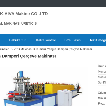
K-AIVA Makine CO,.LTD
L MAKİNASI ÜRETİCİSİ
a
Fabrika turu
Kalite kontrol
Bize ulaşın
Teklif isteği
ineleri
VCD Makinası Bükümsüz Yangın Damperi Çerçeve Makinası
 Damperi Çerçeve Makinası
Ürün a
Menşe
Marka
Sertifi
Ödeme 
Min si
Fiyat: