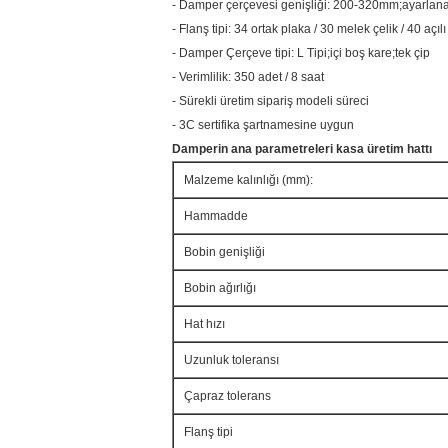
- Damper çerçevesi genişliği: 200-320mm;ayarlanab
- Flanş tipi: 34 ortak plaka / 30 melek çelik / 40 açılı
- Damper Çerçeve tipi: L Tipi;içi boş kare;tek çip
- Verimlilik: 350 adet / 8 saat
- Sürekli üretim sipariş modeli süreci
- 3C sertifika şartnamesine uygun
Damperin ana parametreleri
kasa
üretim hattı
Malzeme kalınlığı (mm):
Hammadde
Bobin genişliği
Bobin ağırlığı
Hat hızı
Uzunluk toleransı
Çapraz tolerans
Flanş tipi