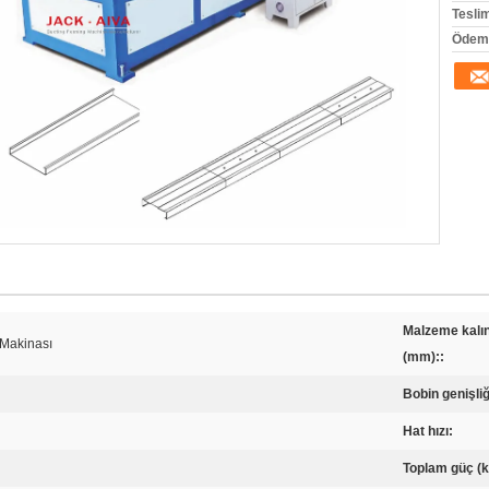
Tesli
Ödeme
Malzeme kalın
Makinası
(mm)::
Bobin genişliğ
Hat hızı:
Toplam güç (k