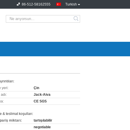
86-512-58162555
Turkish
yrıntıları:
 yeri:
Çin
 adı:
Jack-Aiva
ka:
CE SGS
& teslimat koşulları:
pariş miktarı:
tartışılabilir
negotiable