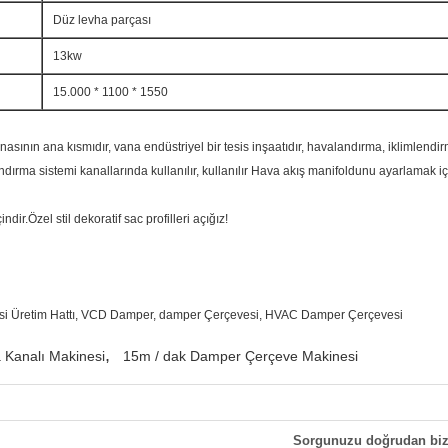
Düz levha parçası
13kw
15.000 * 1100 * 1550
ının ana kısmıdır, vana endüstriyel bir tesis inşaatıdır, havalandırma, iklimlend
ndırma sistemi kanallarında kullanılır, kullanılır Hava akış manifoldunu ayarlamak içi
dir.Özel stil dekoratif sac profilleri açığız!
i Üretim Hattı, VCD Damper, damper Çerçevesi, HVAC Damper Çerçevesi
,
Kanalı Makinesi
15m / dak Damper Çerçeve Makinesi
Sorgunuzu doğrudan biz