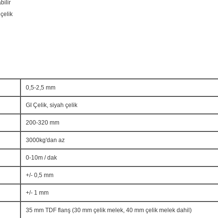
ilir
 çelik
0,5-2,5 mm
GI Çelik, siyah çelik
200-320 mm
3000kg'dan az
0-10m / dak
+/- 0,5 mm
+/- 1 mm
35 mm TDF flanş (30 mm çelik melek, 40 mm çelik melek dahil)