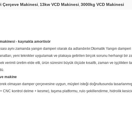
i Çerçeve Makinesi
13kw VCD Makinesi
3000kg VCD Makinesi
,
,
 makinesi
- kaynakla amortisör
sası aynı zamanda yangın damperi olarak da adlandırılır.Otomatik Yangın damperi m
atları, yeni teknikler uygulamak ve plakaya getirilen birçok sorunu herhangi bir z
 yüksek verimli üretim elde etti, ürün süresini büyük ölçüde kısalttı, zaman ve işçilikte
dü.
eve
makine
erek olmayan damper çerçevesine uygun, müşteri isteği doğrultusunda tasarlanmışt
e + CNC kontrol delme + kesme), taşıma platformu, rulo şekillendirme, hidrolik kesici