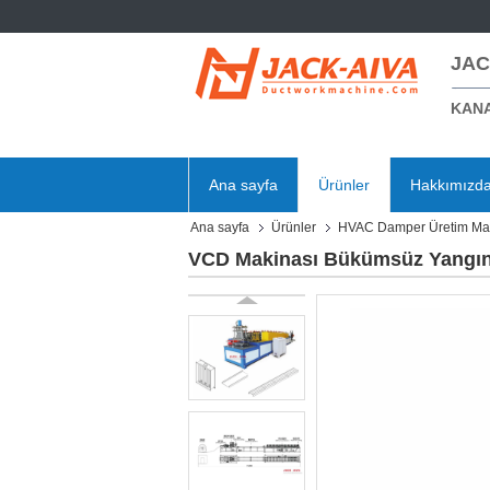
JAC
KANA
Ana sayfa
Ürünler
Hakkımızd
Ana sayfa
Ürünler
HVAC Damper Üretim Mak
VCD Makinası Bükümsüz Yangın