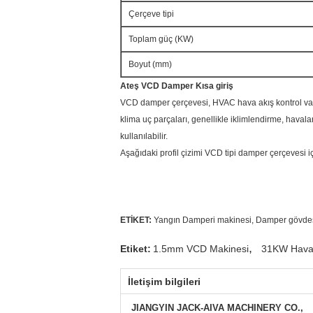
Çerçeve tipi
Toplam güç (KW)
Boyut (mm)
Ateş
VCD
Damper
Kısa giriş
VCD damper çerçevesi, HVAC hava akış kontrol vanas
klima uç parçaları, genellikle iklimlendirme, havala
kullanılabilir.
Aşağıdaki profil çizimi VCD tipi damper çerçevesi için
ETİKET:
Yangın Damperi makinesi, Damper gövdes
,
Etiket:
1.5mm VCD Makinesi
31KW Hava 
İletişim bilgileri
JIANGYIN JACK-AIVA MACHINERY CO.,