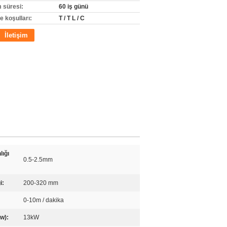
m süresi:
60 iş günü
 koşulları:
T / T L / C
İletişim
lığı
0.5-2.5mm
i:
200-320 mm
0-10m / dakika
w):
13kW