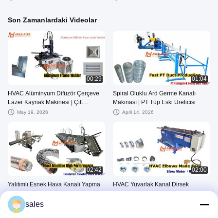
Makinesi
Son Zamanlardaki Videolar
00:29
01:04
HVAC Alüminyum Difüzör Çerçeve
Spiral Oluklu Ard Germe Kanalı
Lazer Kaynak Makinesi | Çift
Makinası | PT Tüp Eski Üreticisi
İstasyonlu 4 Eksenli Fiber Lazer
May 19, 2026
April 14, 2026
Kaynak Makinesi
02:42
02:00
Yalıtımlı Esnek Hava Kanalı Yapma
HVAC Yuvarlak Kanal Dirsek
Makinesi | Cam Yünü Esnek Kanal
Şekillendirme Makinesi | Parçalı ve
Üretim Hattı Üreticisi
Gore Dirsek Üretim Hattı
sales
April 03, 2026
April 02, 2026