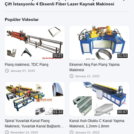
Çift İstasyonlu 4 Eksenli Fiber Lazer Kaynak Makinesi
Popüler Videolar
00:27
01:53
Flanş makinesi, TDC Flanş
Eksenel Akış Fan Flanş Yapma
Makinesi
January 07, 2025
January 21, 2022
01:33
00:47
Spiral Yuvarlak Kanal Flanş
Kanal Asılı Oluklu C Kanal Yapma
Makinesi, Yuvarlak Kanal Bağlantısı,
Makinesi, 1.2mm-1.8mm
Spiralmate Flanş, Kanal Flanş
November 14, 2024
January 21, 2022