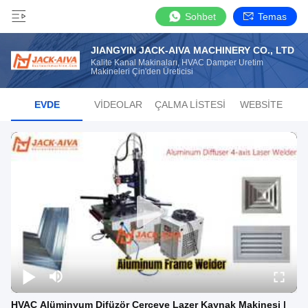
Sohbet
Temas
JIANGYIN JACK-AIVA MACHINERY CO., LTD
Kalite Kanal Makinaları, HVAC Damper Üretim
Makineleri Çin'den Üreticisi
EVDE
VIDEOLAR
ÇALMA LISTESI
WEBSITE
HVAC Alüminyum Difüzör Çerçeve Lazer Kaynak Makinesi |